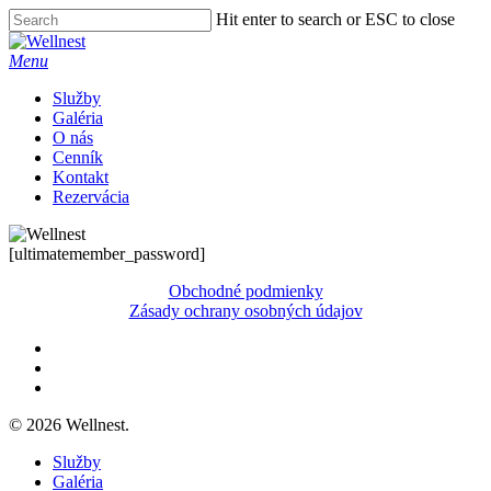
Skip
Hit enter to search or ESC to close
to
Close
main
Search
Menu
content
Služby
Galéria
O nás
Cenník
Kontakt
Rezervácia
[ultimatemember_password]
Obchodné podmienky
Zásady ochrany osobných údajov
facebook
instagram
email
© 2026 Wellnest.
Close
Služby
Menu
Galéria