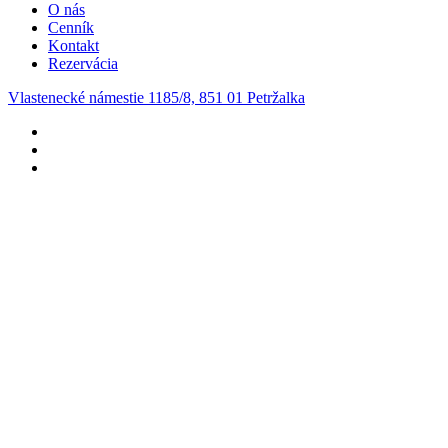
O nás
Cenník
Kontakt
Rezervácia
Vlastenecké námestie 1185/8, 851 01 Petržalka
facebook
instagram
email